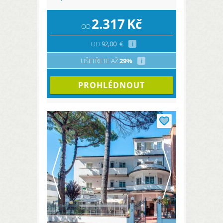
2.317
Kč
OD
OD
92,00
€
i
UŠETŘETE AŽ
29%
i
PROHLÉDNOUT