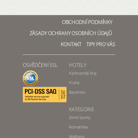
OBCHODNÍ PODMÍNKY
ZÁSADY OCHRANY OSOBNÍCH ÚDAJŮ
KONTAKT
TIPY PRO VÁS
OSVĚDČENÍ SSL
HOTELY
Karlovarský kraj
Praha
Bavorsko
KATEGORIE
Zimní sporty
Romantika
Wellness