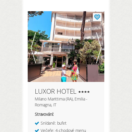
REGISTRACE ZDE
Moje údaje
Moje rezervace
Moje produkty
Oblíbené hotely
Moje zaměření
LUXOR HOTEL
PŘIHLÁSIT
Milano Marittima (RA), Emilia -
Romagna, IT
Stravování:
Snídaně: bufet
Večeře: 4-chodové menu