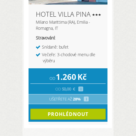
HOTEL VILLA PINA
Milano Marittima (RA), Emilia -
Romagna, IT
Stravování:
Snídaně: bufet
Večeře: 3-chodové menu dle
výběru
1.260
Kč
OD
OD
50,00
€
i
UŠETŘETE AŽ
28%
i
PROHLÉDNOUT