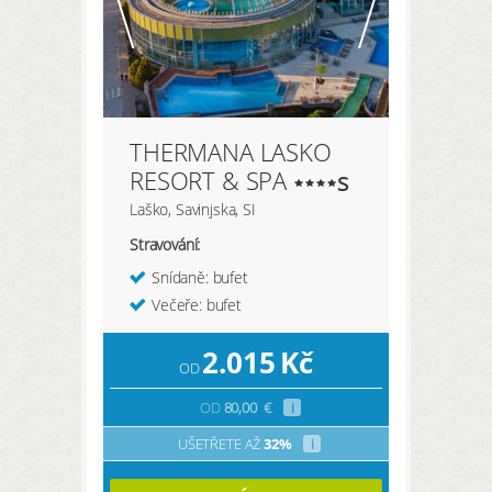
THERMANA LASKO
RESORT & SPA
s
Laško, Savinjska, SI
Stravování:
Snídaně: bufet
Večeře: bufet
2.015
Kč
OD
OD
80,00
€
i
UŠETŘETE AŽ
32%
i