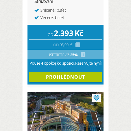
Stravování:
Snídaně: bufet
Večeře: bufet
2.393
Kč
OD
OD
95,00
€
i
UŠETŘETE AŽ
25%
i
Pouze 4 x pokoj k dispozici. Rezervujte nyní!
PROHLÉDNOUT