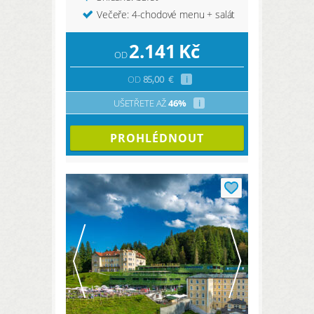
Večeře: 4-chodové menu + salát
2.141
Kč
OD
OD
85,00
€
i
UŠETŘETE AŽ
46%
i
PROHLÉDNOUT