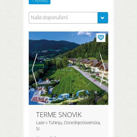
1 x pokoj
Naše doporučení
TERME SNOVIK
Laze v Tuhinju, Osrednjeslovenska,
SI