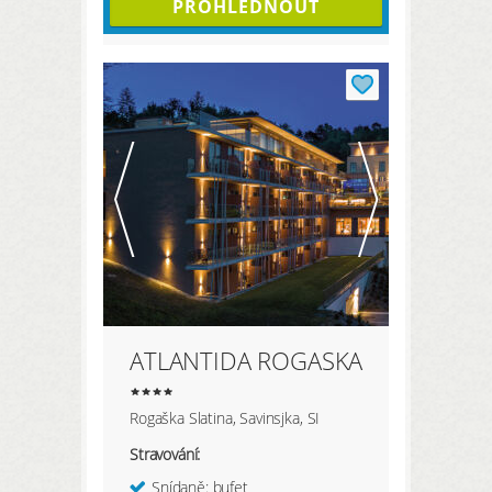
PROHLÉDNOUT
ATLANTIDA ROGASKA
Rogaška Slatina, Savinsjka, SI
Stravování:
Snídaně: bufet