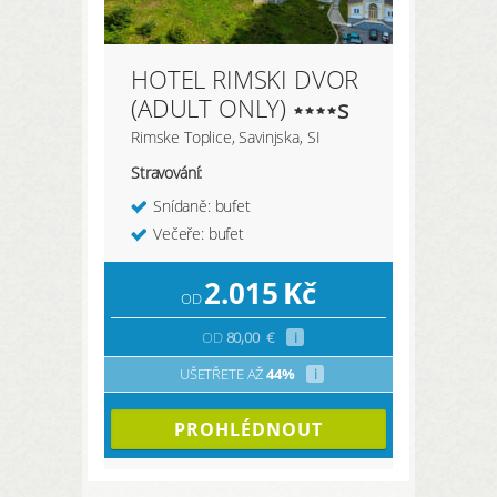
HOTEL RIMSKI DVOR
(ADULT ONLY)
s
Rimske Toplice, Savinjska, SI
Stravování:
Snídaně: bufet
Večeře: bufet
2.015
Kč
OD
OD
80,00
€
i
UŠETŘETE AŽ
44%
i
PROHLÉDNOUT