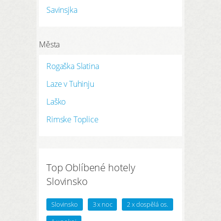
REGISTRACE ZDE
Savinsjka
Moje údaje
Moje rezervace
Města
Moje produkty
Rogaška Slatina
Oblíbené hotely
Laze v Tuhinju
Moje zaměření
Laško
Rimske Toplice
PŘIHLÁSIT
Top Oblíbené hotely
Slovinsko
Slovinsko
3 x noc
2 x dospělá os.