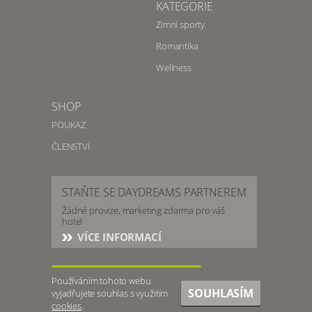
KATEGORIE
Zimní sporty
Romantika
Wellness
SHOP
POUKAZ
ČLENSTVÍ
STAŇTE SE DAYDREAMS PARTNEREM
Žádné provize, marketing zdarma pro váš
hotel
VÍCE INFORMACÍ
PŘIHLÁŠENÍ PRO HOTELY
Používáním tohoto webu
SOUHLASÍM
vyjadřujete souhlas s využitím
MAPA
FILTRY
cookies
.