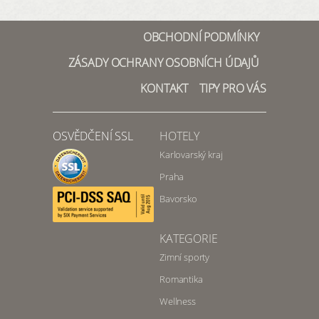
OBCHODNÍ PODMÍNKY
ZÁSADY OCHRANY OSOBNÍCH ÚDAJŮ
KONTAKT
TIPY PRO VÁS
OSVĚDČENÍ SSL
HOTELY
Karlovarský kraj
Praha
Bavorsko
KATEGORIE
Zimní sporty
Romantika
Wellness