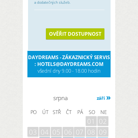
a dodatečných služeb.
OVĚŘIT DOSTUPNOST
DAYDREAMS - ZÁKAZNICKÝ SERVIS
: HOTELS@DAYDREAMS.COM
všední dny 9.00 - 18.00 hodin
srpna
září
PO
ÚT
STŘ
ČT
PÁ
SO
NE
01
02
03
04
05
06
07
08
09