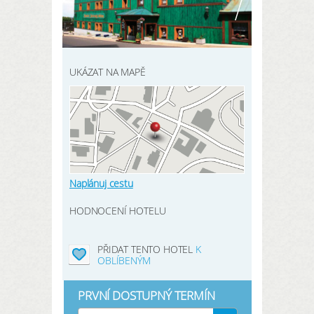
REGISTRACE ZDE
Moje údaje
Moje rezervace
UKÁZAT NA MAPĚ
Moje produkty
Oblíbené hotely
Moje zaměření
Naplánuj cestu
HODNOCENÍ HOTELU
PŘIHLÁSIT
PŘIDAT TENTO HOTEL
K
OBLÍBENÝM
PRVNÍ DOSTUPNÝ TERMÍN