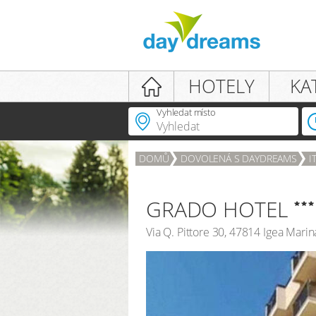
Login
HOTELY
KA
Vyhledat místo
DOMŮ
DOVOLENÁ S DAYDREAMS
I
PŘIHLÁŠENÍ
Zapomenuté heslo?
GRADO HOTEL
Via Q. Pittore 30
,
47814
Igea Marin