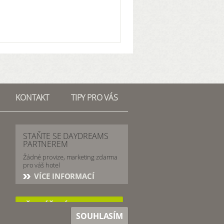
KONTAKT
TIPY PRO VÁS
STAŇTE SE DAYDREAMS
PARTNEREM
Žádné provize, marketing zdarma
pro váš hotel
VÍCE INFORMACÍ
PŘIHLÁŠENÍ PRO HOTELY
SOUHLASÍM