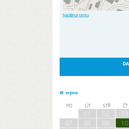
Naplánuj cestu
DA
srpna
PO
ÚT
STŘ
ČT
01
02
03
07
08
09
10