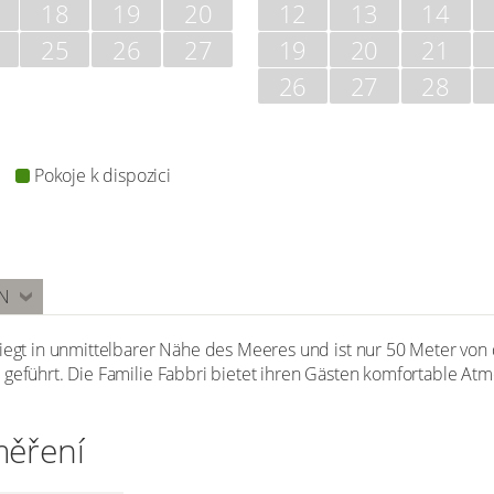
18
19
20
12
13
14
25
26
27
19
20
21
26
27
28
Pokoje k dispozici
N
liegt in unmittelbarer Nähe des Meeres und ist nur 50 Meter von
 geführt. Die Familie Fabbri bietet ihren Gästen komfortable A
měření