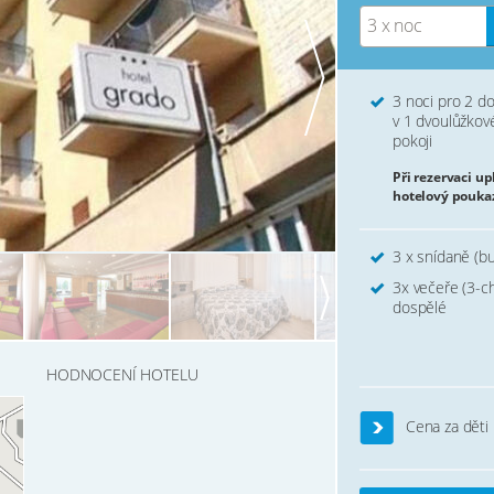
3 x noc
3 noci pro 2 d
v 1 dvoulůžko
pokoji
Při rezervaci u
hotelový pouka
3 x snídaně (b
3x večeře (3-c
dospělé
HODNOCENÍ HOTELU
Cena za děti