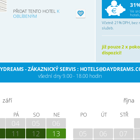
31%
PŘIDAT TENTO HOTEL
K
Ve sr
hotelu
OBLÍBENÝM
Včetně 21% DPH, bez mí
služeb.
již pouze 2 x poko
dispozici!
YDREAMS - ZÁKAZNICKÝ SERVIS : HOTELS@DAYDREAMS.
všední dny 9.00 - 18.00 hodin
září
října
PÁ
SO
NE
PO
ÚT
STŘ
04
05
06
11
12
13
05
06
07