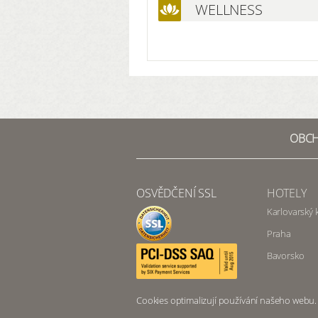
WELLNESS
OBCH
OSVĚDČENÍ SSL
HOTELY
Karlovarský k
Praha
Bavorsko
Cookies optimalizují používání našeho webu.