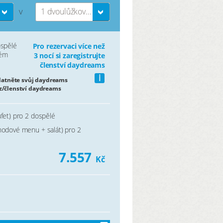
1 dvoulůžkový pokoj
V
ospělé
Pro rezervaci více než
vém
3 nocí si zaregistrujte
členství daydreams
i
platněte svůj daydreams
z/členství daydreams
ufet) pro 2 dospělé
hodové menu + salát) pro 2
7.557
Kč