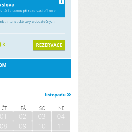
i
 sleva
ovnání s cenou při rezervaci přímo v
.
stní turistické taxy a dodatečných
j k
REZERVACE
COM
listopadu
ČT
PÁ
SO
NE
01
02
03
04
08
09
10
11