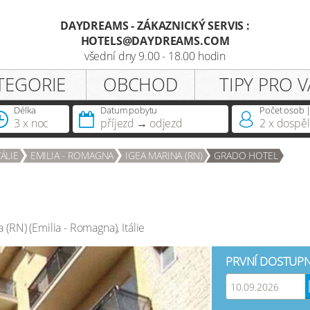
DAYDREAMS - ZÁKAZNICKÝ SERVIS :
HOTELS@DAYDREAMS.COM
Registrace
všední dny 9.00 - 18.00 hodin
TEGORIE
OBCHOD
TIPY PRO V
Oslovení
Délka
Datum pobytu
Počet osob |
pobytu
3 x noc
příjezd
odjezd
2
x dospěl
Vlastníte již členství daydreams?
TÁLIE
EMILIA - ROMAGNA
IGEA MARINA (RN)
GRADO HOTEL
a (RN)
(
Emilia - Romagna
),
Itálie
PRVNÍ DOSTUPN