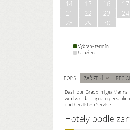
14
15
16
17
21
22
23
24
28
29
30
Vybraný termín
Uzavřeno
POPIS
ZAŘÍZENÍ
REGIO
Das Hotel Grado in Igea Marina 
wird von den Eignern persönlich
und herzlichen Service.
Hotely podle za