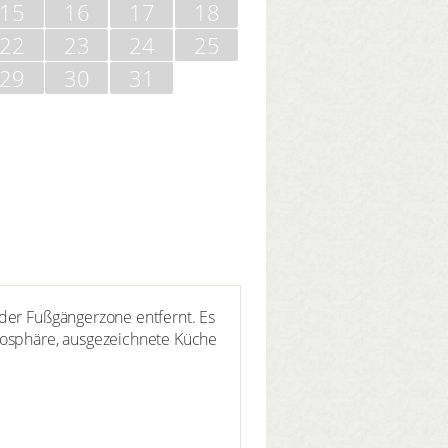
15
16
17
18
22
23
24
25
29
30
31
 der Fußgängerzone entfernt. Es
tmosphäre, ausgezeichnete Küche