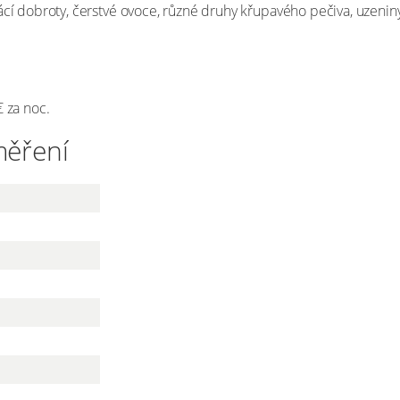
ácí dobroty, čerstvé ovoce, různé druhy křupavého pečiva, uzenin
€ za noc.
měření