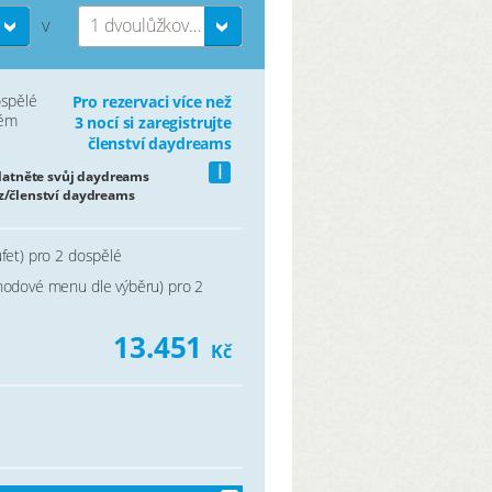
1 dvoulůžkový pokoj
V
ospělé
Pro rezervaci více než
vém
3 nocí si zaregistrujte
členství daydreams
i
platněte svůj daydreams
z/členství daydreams
ufet) pro 2 dospělé
hodové menu dle výběru) pro 2
13.451
Kč