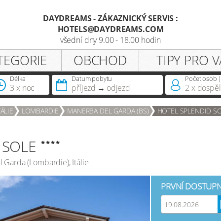
DAYDREAMS - ZÁKAZNICKÝ SERVIS :
HOTELS@DAYDREAMS.COM
Registrace
všední dny 9.00 - 18.00 hodin
TEGORIE
OBCHOD
TIPY PRO V
Oslovení
Délka
Datum pobytu
Počet osob |
pobytu
3 x noc
příjezd
odjezd
2
x dospěl
Vlastníte již členství daydreams?
TÁLIE
LOMBARDIE
MANERBA DEL GARDA (BS)
HOTEL SPLENDID S
 SOLE
l Garda
(
Lombardie
),
Itálie
PRVNÍ DOSTUPN