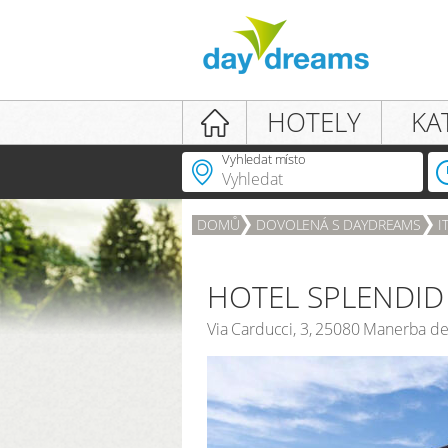
Login
HOTELY
KA
Vyhledat místo
DOMŮ
DOVOLENÁ S DAYDREAMS
I
PŘIHLÁŠENÍ
Zapomenuté heslo?
HOTEL SPLENDID
Via Carducci, 3
,
25080
Manerba de