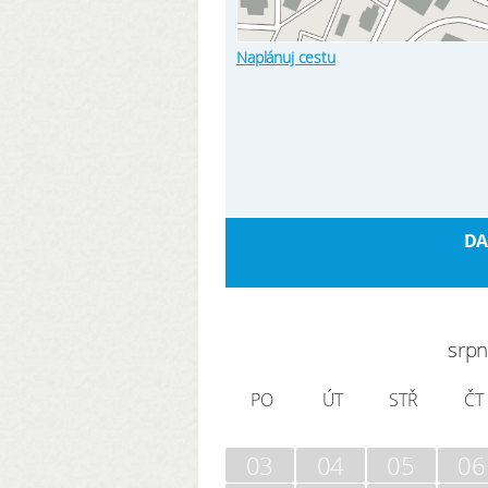
Naplánuj cestu
DA
srp
PO
ÚT
STŘ
ČT
03
04
05
06