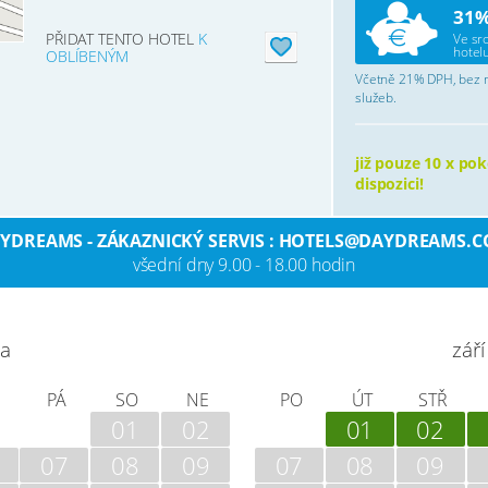
31%
PŘIDAT TENTO HOTEL
K
Ve sr
hotelu
OBLÍBENÝM
Včetně 21% DPH, bez mí
služeb.
již pouze 10 x pok
dispozici!
YDREAMS - ZÁKAZNICKÝ SERVIS : HOTELS@DAYDREAMS.
všední dny 9.00 - 18.00 hodin
na
září
PÁ
SO
NE
PO
ÚT
STŘ
01
02
01
02
07
08
09
07
08
09