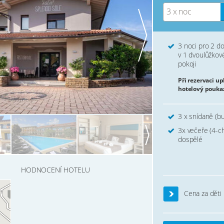
3 x noc
3 noci pro 2 d
v 1 dvoulůžko
pokoji
Při rezervaci u
hotelový pouka
3 x snídaně (b
3x večeře (4-c
dospělé
HODNOCENÍ HOTELU
Cena za děti