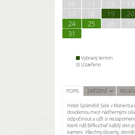
10
11
12
13
17
18
19
20
24
25
26
27
31
Vybraný termín
Uzavřeno
POPIS
ZAŘÍZENÍ
REGIO
Hotel Splendid Sole v Manerba d
dovolenou mezi nádhernými olivov
odpočinout a užít si nezapomenute
které náš šéfkuchař každý den p
kameni. Všechny dezerty, denně 