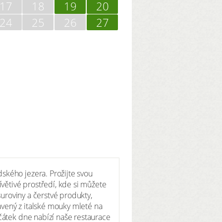
17
18
19
20
24
25
26
27
ského jezera. Prožijte svou
větivé prostředí, kde si můžete
suroviny a čerstvé produkty,
vený z italské mouky mleté na
čátek dne nabízí naše restaurace