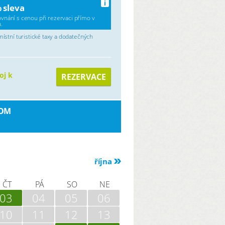
i
 sleva
ovnání s cenou při rezervaci přímo v
.
stní turistické taxy a dodatečných
oj k
REZERVACE
COM
října
ČT
PÁ
SO
NE
03
04
05
06
10
11
12
13