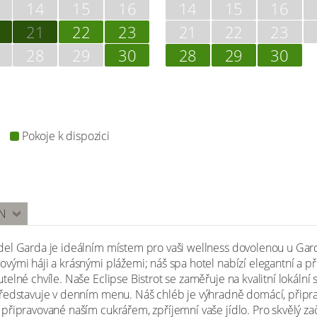
14
15
16
14
15
16
21
22
23
21
22
23
28
29
30
28
29
30
Pokoje k dispozici
N
el Garda je ideálním místem pro vaši wellness dovolenou u Gard
ými háji a krásnými plážemi; náš spa hotel nabízí elegantní a pří
lné chvíle. Naše Eclipse Bistrot se zaměřuje na kvalitní lokální 
ředstavuje v denním menu. Náš chléb je výhradně domácí, připra
připravované naším cukrářem, zpříjemní vaše jídlo. Pro skvělý za