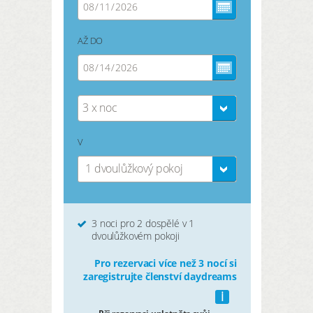
AŽ DO
3 x noc
V
1 dvoulůžkový pokoj
3 noci pro 2 dospělé v 1
dvoulůžkovém pokoji
Pro rezervaci více než 3 nocí si
zaregistrujte členství daydreams
i