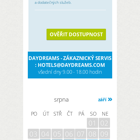
a dodatečných služeb.
OVĚŘIT DOSTUPNOST
DAYDREAMS - ZÁKAZNICKÝ SERVIS
: HOTELS@DAYDREAMS.COM
všední dny 9.00 - 18.00 hodin
srpna
září
PO
ÚT
STŘ
ČT
PÁ
SO
NE
01
02
03
04
05
06
07
08
09