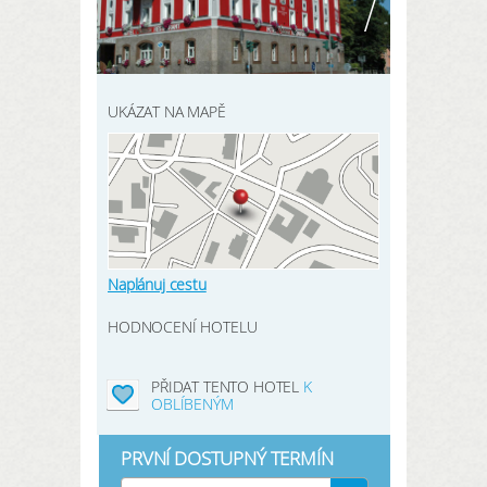
REGISTRACE ZDE
Moje údaje
Moje rezervace
UKÁZAT NA MAPĚ
Moje produkty
Oblíbené hotely
Moje zaměření
Naplánuj cestu
HODNOCENÍ HOTELU
PŘIHLÁSIT
PŘIDAT TENTO HOTEL
K
OBLÍBENÝM
PRVNÍ DOSTUPNÝ TERMÍN