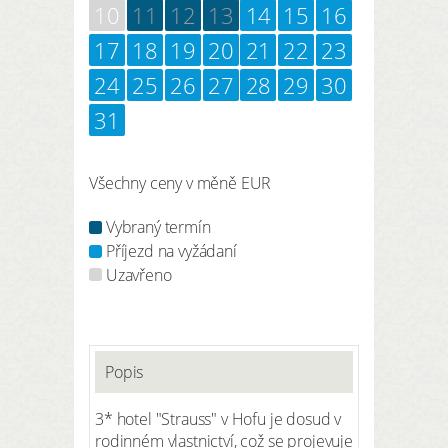
10
11
12
13
14
15
16
17
18
19
20
21
22
23
24
25
26
27
28
29
30
31
Všechny ceny v měně EUR
Vybraný termín
Příjezd na vyžádaní
Uzavřeno
Popis
3* hotel "Strauss" v Hofu je dosud v
rodinném vlastnictví, což se projevuje