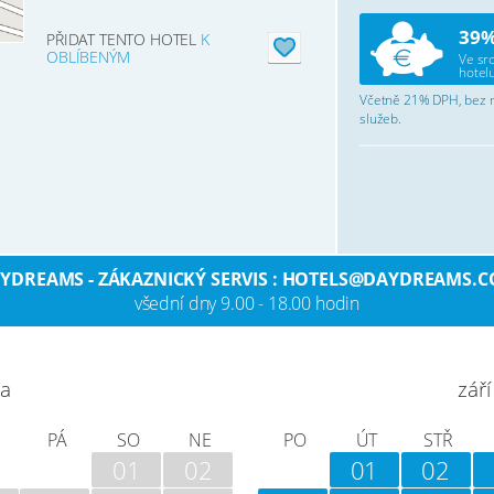
39%
PŘIDAT TENTO HOTEL
K
OBLÍBENÝM
Ve sr
hotelu
Včetně 21% DPH, bez mí
služeb.
YDREAMS - ZÁKAZNICKÝ SERVIS : HOTELS@DAYDREAMS.
všední dny 9.00 - 18.00 hodin
na
září
PÁ
SO
NE
PO
ÚT
STŘ
01
02
01
02