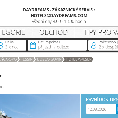
DAYDREAMS - ZÁKAZNICKÝ SERVIS :
HOTELS@DAYDREAMS.COM
Registrace
všední dny 9.00 - 18.00 hodin
TEGORIE
OBCHOD
TIPY PRO V
Oslovení
Délka
Datum pobytu
Počet osob |
pobytu
3 x noc
příjezd
odjezd
2
x dospěl
Vlastníte již členství daydreams?
VÝCARSKO
TESSIN
BOSCO GURIN
HOTEL WALSER
ko
PRVNÍ DOSTUPN