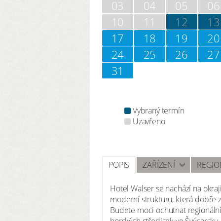
03
04
05
06
10
11
12
13
17
18
19
20
24
25
26
27
31
Vybraný termín
Uzavřeno
POPIS
ZAŘÍZENÍ
REGIO
Hotel Walser se nachází na okra
moderní strukturu, která dobře 
Budete moci ochutnat regionální
horských středisek ve Švýcarsku.