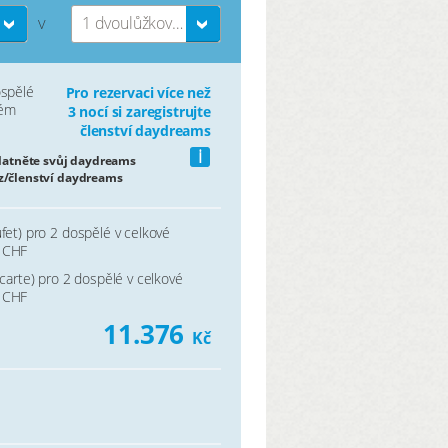
1 dvoulůžkový pokoj
V
ospělé
Pro rezervaci více než
vém
3 nocí si zaregistrujte
členství daydreams
i
platněte svůj daydreams
z/členství daydreams
fet) pro 2 dospělé v celkové
 CHF
 carte) pro 2 dospělé v celkové
 CHF
11.376
Kč