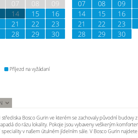
07
08
09
07
08
09
14
15
16
14
15
16
21
22
23
21
22
23
28
29
30
28
29
30
Příjezd na vyžádaní
N
ji střediska Bosco Gurin ve kterém se zachovaly původní budovy 
zapadá do rázu lokality. Pokoje jsou vybaveny veškerým komforte
 speciality v našem útulném jídelním sále. V Bosco Gurin najdete