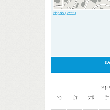
Naplánuj cestu
DA
srp
PO
ÚT
STŘ
ČT