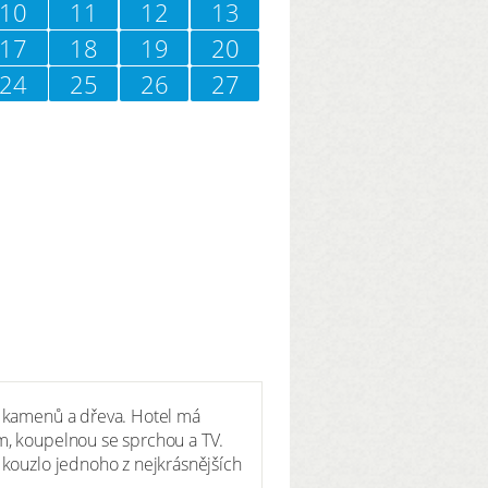
10
11
12
13
17
18
19
20
24
25
26
27
z kamenů a dřeva. Hotel má
m, koupelnou se sprchou a TV.
 kouzlo jednoho z nejkrásnějších