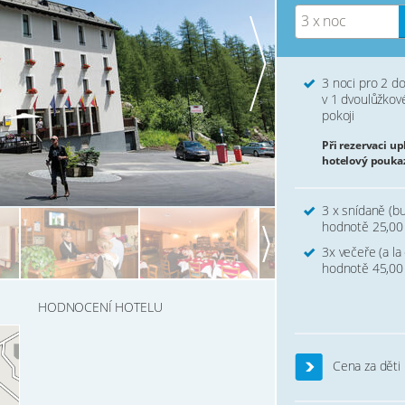
3 x noc
3 noci pro 2 d
v 1 dvoulůžko
pokoji
Při rezervaci u
hotelový pouka
3 x snídaně (bu
hodnotě 25,00
3x večeře (a la
hodnotě 45,00
HODNOCENÍ HOTELU
Cena za děti