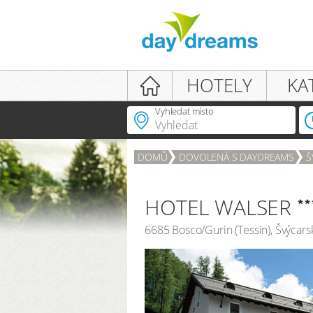
Login
HOTELY
KA
Vyhledat místo
DOMŮ
DOVOLENÁ S DAYDREAMS
Š
PŘIHLÁŠENÍ
Zapomenuté heslo?
HOTEL WALSER
6685
Bosco/Gurin
(
Tessin
),
Švýcars