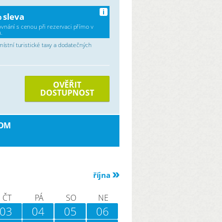
i
 sleva
ovnání s cenou při rezervaci přímo v
.
stní turistické taxy a dodatečných
OVĚŘIT
DOSTUPNOST
COM
října
ČT
PÁ
SO
NE
03
04
05
06