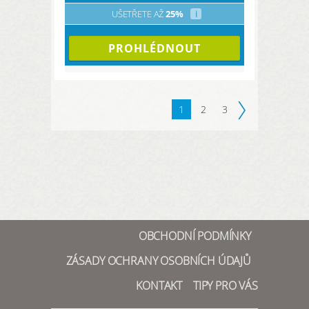
UŠETŘETE AŽ
25%
i
PROHLÉDNOUT
1
2
3
OBCHODNÍ PODMÍNKY
ZÁSADY OCHRANY OSOBNÍCH ÚDAJŮ
KONTAKT
TIPY PRO VÁS