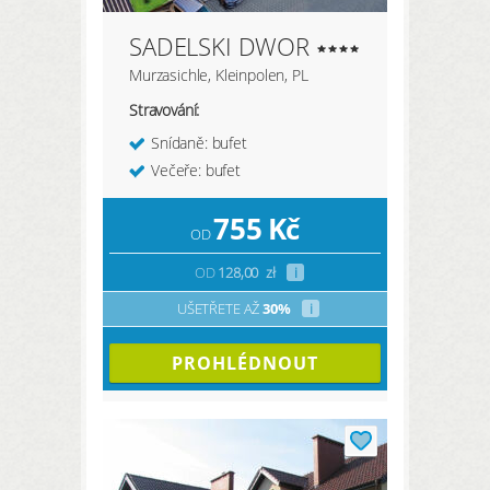
SADELSKI DWOR
Murzasichle, Kleinpolen, PL
Stravování:
Snídaně: bufet
Večeře: bufet
755
Kč
OD
OD
128,00
zł
i
UŠETŘETE AŽ
30%
i
PROHLÉDNOUT