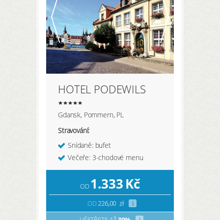
HOTEL PODEWILS
Gdansk, Pommern, PL
Stravování:
Snídaně: bufet
Večeře: 3-chodové menu
1.333
Kč
OD
OD
226,00
zł
i
UŠETŘETE AŽ
30%
i