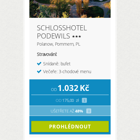
SCHLOSSHOTEL
PODEWILS
Polanow, Pommern, PL
Stravování:
Snídaně: bufet
Večeře: 3-chodové menu
1.032
Kč
OD
OD
175,00
zł
i
UŠETŘETE AŽ
48%
i
PROHLÉDNOUT