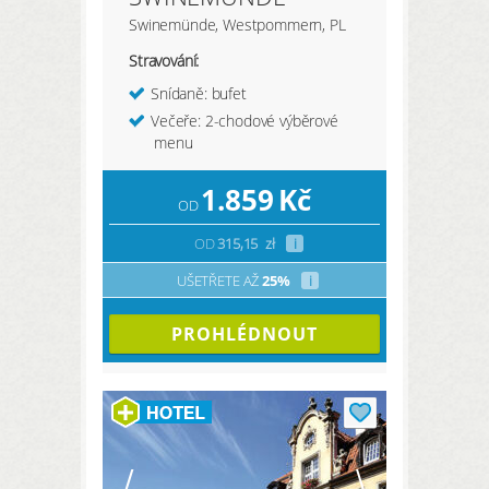
Swinemünde, Westpommern, PL
Stravování:
Snídaně: bufet
Večeře: 2-chodové výběrové
menu
1.859
Kč
OD
OD
315,15
zł
i
UŠETŘETE AŽ
25%
i
PROHLÉDNOUT