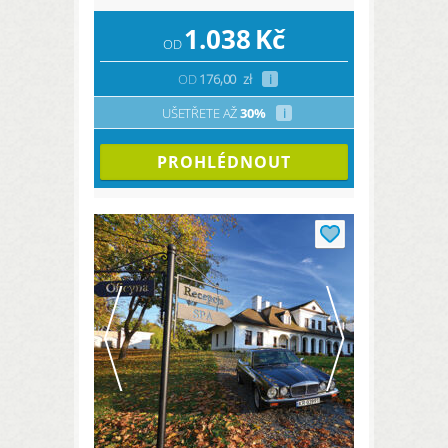
1.038
Kč
OD
OD
176,00
zł
i
UŠETŘETE AŽ
30%
i
PROHLÉDNOUT