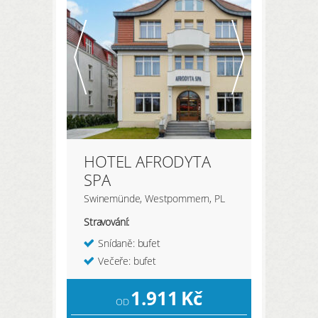
HOTEL AFRODYTA
SPA
Swinemünde, Westpommern, PL
Stravování:
Snídaně: bufet
Večeře: bufet
1.911
Kč
OD