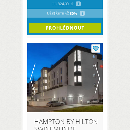
OD
324,00
zł
i
UŠETŘETE AŽ
30%
i
PROHLÉDNOUT
HAMPTON BY HILTON
SWINEMÜNDE