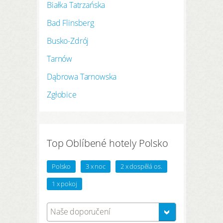
Białka Tatrzańska
Bad Flinsberg
Busko-Zdrój
Tarnów
Dąbrowa Tarnowska
Zgłobice
Top Oblíbené hotely Polsko
Polsko
3 x noc
2 x dospělá os.
1 x pokoj
Naše doporučení