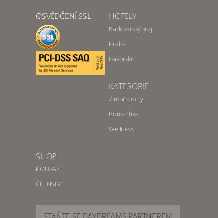
OSVĚDČENÍ SSL
HOTELY
Karlovarský kraj
Praha
Bavorsko
KATEGORIE
Zimní sporty
Romantika
Wellness
SHOP
POUKAZ
ČLENSTVÍ
STAŇTE SE DAYDREAMS PARTNEREM