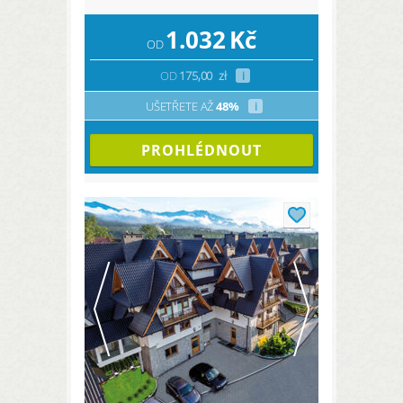
1.032
Kč
OD
OD
175,00
zł
i
UŠETŘETE AŽ
48%
i
PROHLÉDNOUT