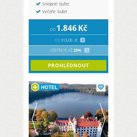
Snídaně: bufet
Večeře: bufet
1.846
Kč
OD
OD
313,00
zł
i
UŠETŘETE AŽ
25%
i
PROHLÉDNOUT