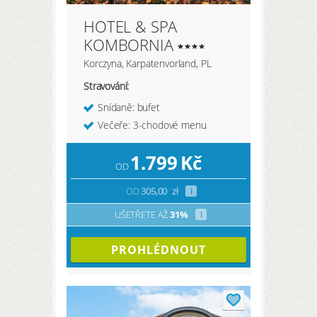
HOTEL & SPA
KOMBORNIA
Korczyna, Karpatenvorland, PL
Stravování:
Snídaně: bufet
Večeře: 3-chodové menu
1.799
Kč
OD
OD
305,00
zł
i
UŠETŘETE AŽ
31%
i
PROHLÉDNOUT