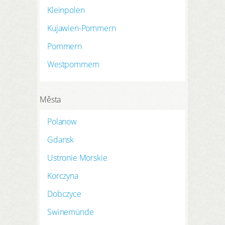
REGISTRACE ZDE
Kleinpolen
Moje údaje
Kujawien-Pommern
Moje rezervace
Pommern
Moje produkty
Westpommern
Oblíbené hotely
Města
Moje zaměření
Polanow
Gdansk
Ustronie Morskie
PŘIHLÁSIT
Korczyna
Dobczyce
Swinemünde