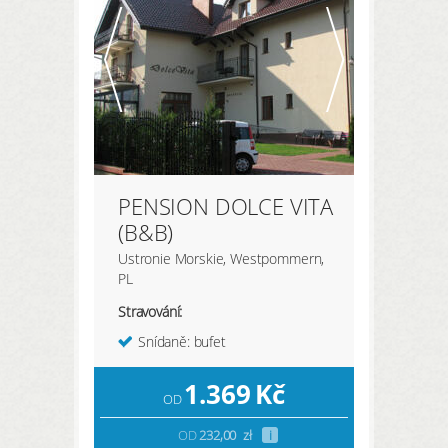
PENSION DOLCE VITA
(B&B)
Ustronie Morskie, Westpommern,
PL
Stravování:
Snídaně: bufet
1.369
Kč
OD
OD
232,00
zł
i