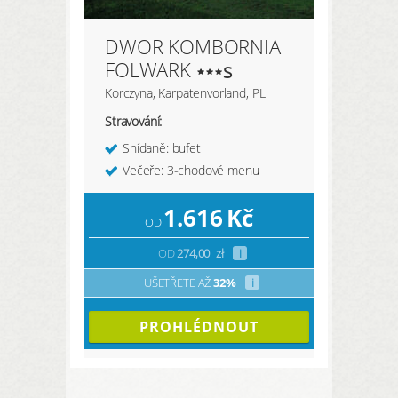
DWOR KOMBORNIA
FOLWARK
s
Korczyna, Karpatenvorland, PL
Stravování:
Snídaně: bufet
Večeře: 3-chodové menu
1.616
Kč
OD
OD
274,00
zł
i
UŠETŘETE AŽ
32%
i
PROHLÉDNOUT