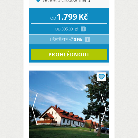
Večeře: 3-chodové menu
1.799
Kč
OD
OD
305,00
zł
i
UŠETŘETE AŽ
31%
i
PROHLÉDNOUT