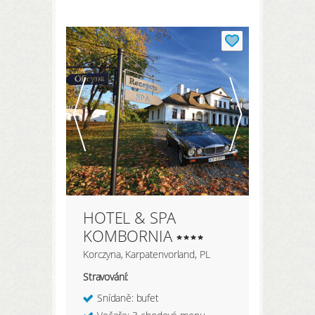
REGISTRACE ZDE
Moje údaje
Moje rezervace
Moje produkty
Oblíbené hotely
Moje zaměření
HOTEL & SPA
PŘIHLÁSIT
KOMBORNIA
Korczyna, Karpatenvorland, PL
Stravování:
Snídaně: bufet