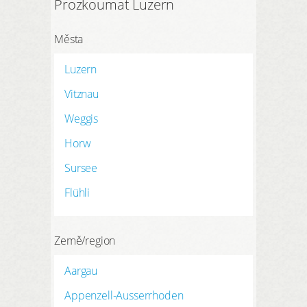
Prozkoumat Luzern
Města
Luzern
Vitznau
Weggis
Horw
Sursee
Flühli
Země/region
Aargau
Appenzell-Ausserrhoden