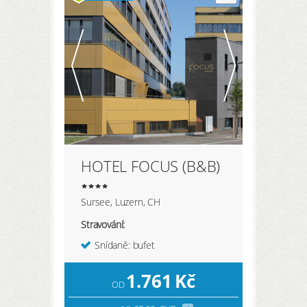
HOTEL FOCUS (B&B)
Sursee, Luzern, CH
Stravování:
Snídaně: bufet
1.761
Kč
OD