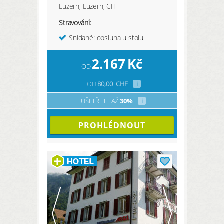
Luzern, Luzern, CH
Stravování:
Snídaně: obsluha u stolu
2.167
Kč
OD
OD
80,00
CHF
i
UŠETŘETE AŽ
30%
i
PROHLÉDNOUT