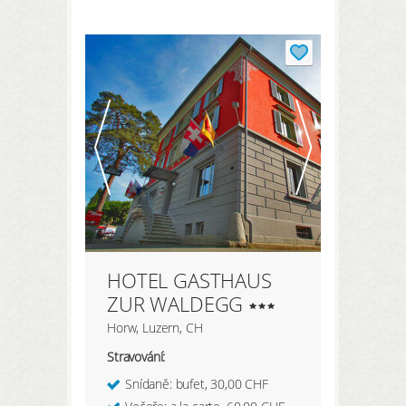
REGISTRACE ZDE
Moje údaje
Moje rezervace
Moje produkty
Oblíbené hotely
Moje zaměření
HOTEL GASTHAUS
PŘIHLÁSIT
ZUR WALDEGG
Horw, Luzern, CH
Stravování:
Snídaně: bufet, 30,00 CHF