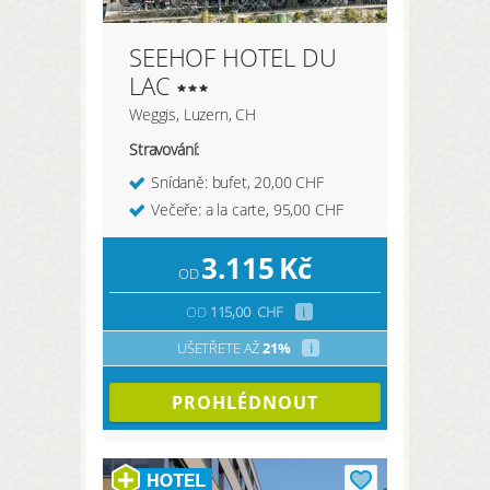
SEEHOF HOTEL DU
LAC
Weggis, Luzern, CH
Stravování:
Snídaně: bufet, 20,00 CHF
Večeře: a la carte, 95,00 CHF
3.115
Kč
OD
OD
115,00
CHF
i
UŠETŘETE AŽ
21%
i
PROHLÉDNOUT