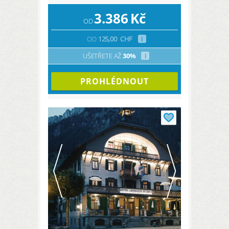
3.386
Kč
OD
OD
125,00
CHF
i
UŠETŘETE AŽ
30%
i
PROHLÉDNOUT