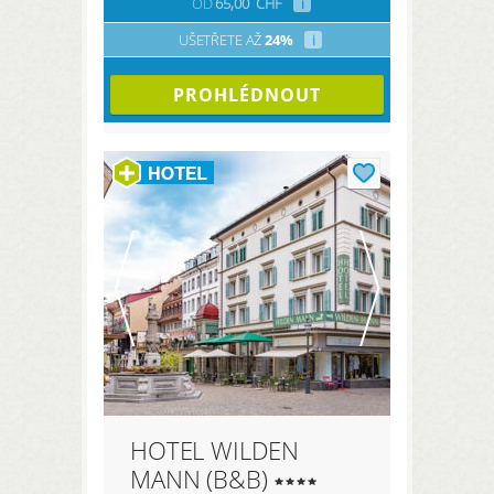
OD
65,00
CHF
i
UŠETŘETE AŽ
24%
i
PROHLÉDNOUT
HOTEL WILDEN
MANN (B&B)