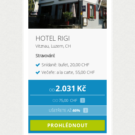
HOTEL RIGI
Vitznau, Luzern, CH
Stravování:
Snídaně: bufet, 20,00 CHF
Večeře: a la carte, 55,00 CHF
2.031
Kč
OD
OD
75,00
CHF
i
UŠETŘETE AŽ
46%
i
PROHLÉDNOUT