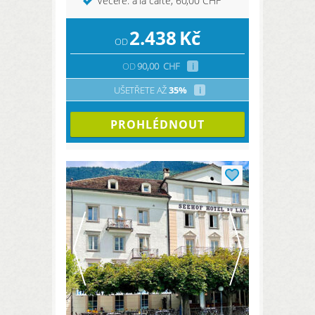
Večeře: a la carte, 60,00 CHF
2.438
Kč
OD
OD
90,00
CHF
i
UŠETŘETE AŽ
35%
i
PROHLÉDNOUT