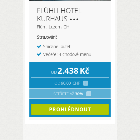
FLÜHLI HOTEL
KURHAUS
Flühli, Luzern, CH
Stravování:
Snídaně: bufet
Večeře: 4-chodové menu
2.438
Kč
OD
OD
90,00
CHF
i
UŠETŘETE AŽ
30%
i
PROHLÉDNOUT