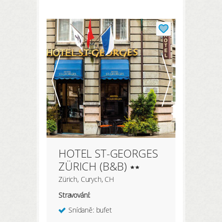
REGISTRACE ZDE
Moje údaje
Moje rezervace
Moje produkty
Oblíbené hotely
Moje zaměření
HOTEL ST-GEORGES
PŘIHLÁSIT
ZÜRICH (B&B)
Zürich, Curych, CH
Stravování:
Snídaně: bufet