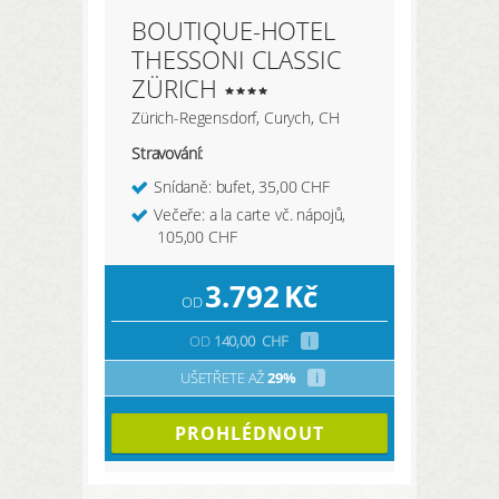
BOUTIQUE-HOTEL
THESSONI CLASSIC
ZÜRICH
Zürich-Regensdorf, Curych, CH
Stravování:
Snídaně: bufet, 35,00 CHF
Večeře: a la carte vč. nápojů,
105,00 CHF
3.792
Kč
OD
OD
140,00
CHF
i
UŠETŘETE AŽ
29%
i
PROHLÉDNOUT