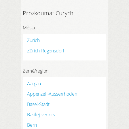
Prozkoumat Curych
Města
Zürich
Zürich-Regensdorf
Země/region
Aargau
Appenzell-Ausserrhoden
Basel-Stadt
Basilej-venkov
Bern