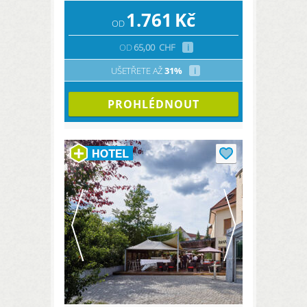
1.761
Kč
OD
OD
65,00
CHF
i
UŠETŘETE AŽ
31%
i
PROHLÉDNOUT